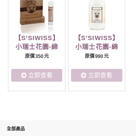
【S’SIWISS】
【S’SIWISS】
小瑞士花園-綿
小瑞士花園-綿
羊純淨護唇膏
羊純淨乳液
原價
元
原價
元
350
990
(5ml)
(300ml)
立即查看
立即查看
全部產品