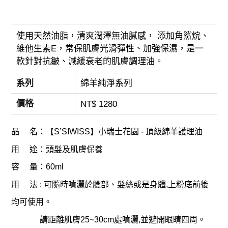
使用天然油脂，清爽潤澤無油膩感， ​添加​​​​​​角鯊烷、
維他生素E，常保肌膚光滑彈性、加強保濕，是一
款針對抗皺、減緩衰老的肌膚調理油。
系列
綿羊純淨系列
價格
NT$ 1280
品 名：【S’SIWISS】小瑞士花園 - 頂級綿羊護理油
用 途：頭髮及肌膚保養
容 量：60ml
用 法 : 可隨時噴灑於臉部、髮絲或是身體,上粉底前後
均可使用。
請距離肌膚25~30cm處噴灑,並避開眼睛四周。