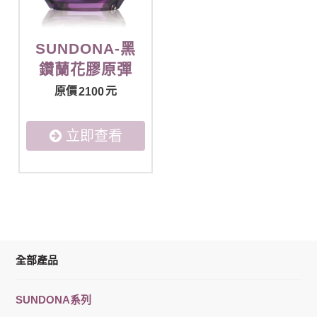
SUNDONA-黑
鑽蘭花膠原彈
力霜50ml
原價
元
2100
立即查看
全部產品
SUNDONA系列