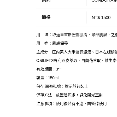
系列
SUNDONA
價格
NT$ 1500
用 法：取適量塗於臉部肌膚、頸部肌膚，之
用 途：肌膚保養
主成分：庄內美人大米發酵濾液、日本左旋精
OSILIFT®專利燕麥萃取、白蘭花萃取、維
有效期間：3年
容量：150ml
保存期限/批號：標示於包裝上
保存方法：放置陰涼處，避免陽光直射
注意事項：使用後若有不適，請暫停使用