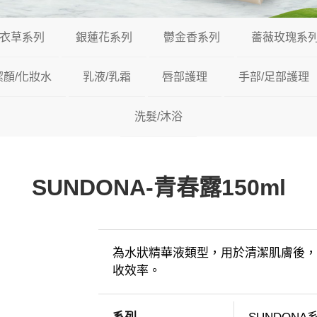
衣草系列
銀蓮花系列
鬱金香系列
薔薇玫瑰系
潔顏/化妝水
乳液/乳霜
唇部護理
手部/足部護理
洗髮/沐浴
SUNDONA-青春露150ml
為水狀精華液類型，用於清潔肌膚後
收效率。