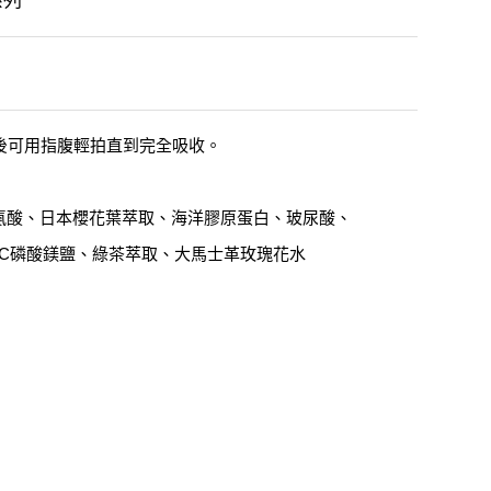
系列
後可用指腹輕拍直到完全吸收。
氨酸、日本櫻花葉萃取、海洋膠原蛋白、玻尿酸、
生素C磷酸鎂鹽、綠茶萃取、大馬士革玫瑰花水